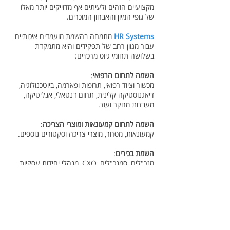
מקצועיים הזהים ולעיתים אף מדוייקים יותר מאלו
של גופי המיון והאבחון המוכרים.
HR Systems
מתמחה בהשמת מועמדים איכותיים
עבור מגוון רחב של תפקידים והיא מתמקדת
בשלושה תחומי גיוס מרכזיים:
השמה לתחום הרפואי
:
מכשור וציוד רפואי, תרופות ופארמה, ביוטכנולוגיה,
דיאגנוסטיקה קלינית, תחום דנטאלי, אנליטיקה,
מעבדות מחקר ועוד.
השמה לתחום קמעונאות ומוצרי הצריכה
:
קמעונאות, מסחר, מוצרי צריכה וסקטורים נוספים.
השמת בכירים
:
מנכ"לים, סמנכ"לים, CXO, מנהלי יחידות עסקיות,
מנהלי פיתוח עסקי ועוד.
כמוכם, גם אנו רוצים שיעבדו אצלכם העובדים
הטובים ביותר.
כיוון שאנחנו מאמינים שכל חברה מציעה סביבת
עבודה, תרבות ארגונית ודרישות תפקיד שונות –