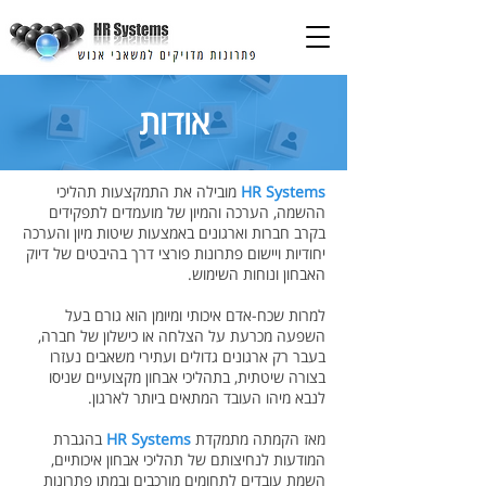
אודות
HR Systems
מובילה את התמקצעות תהליכי
ההשמה, הערכה והמיון של מועמדים לתפקידים
בקרב חברות וארגונים באמצעות שיטות מיון והערכה
יחודיות ויישום פתרונות פורצי דרך בהיבטים של דיוק
האבחון ונוחות השימוש.
למרות שכח-אדם איכותי ומיומן הוא גורם בעל
השפעה מכרעת על הצלחה או כישלון של חברה,
בעבר רק ארגונים גדולים ועתירי משאבים נעזרו
בצורה שיטתית, בתהליכי אבחון מקצועיים שניסו
לנבא מיהו העובד המתאים ביותר לארגון.
מאז הקמתה מתמקדת
HR Systems
בהגברת
המודעות לנחיצותם של תהליכי אבחון איכותיים,
השמת עובדים לתחומים מורכבים ובמתן פתרונות